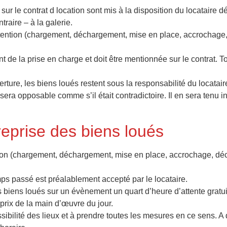
sur le contrat d location sont mis à la disposition du locataire d
traire – à la galerie.
anutention (chargement, déchargement, mise en place, accrochage
 de la prise en charge et doit être mentionnée sur le contrat. 
rture, les biens loués restent sous la responsabilité du locatair
 sera opposable comme s’il était contradictoire. Il en sera tenu i
 reprise des biens loués
ntion (chargement, déchargement, mise en place, accrochage, décr
emps passé est préalablement accepté par le locataire.
des biens loués sur un évènement un quart d’heure d’attente gratuit
prix de la main d’œuvre du jour.
bilité des lieux et à prendre toutes les mesures en ce sens. A d