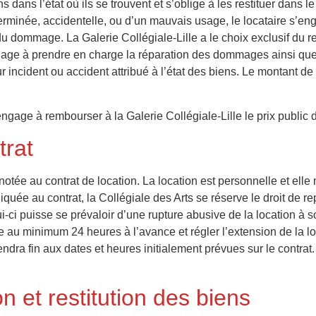
ns dans l’état où ils se trouvent et s’oblige à les restituer dans l
inée, accidentelle, ou d’un mauvais usage, le locataire s’engage
n du dommage. La Galerie Collégiale-Lille a le choix exclusif du r
ge à prendre en charge la réparation des dommages ainsi que d
ur incident ou accident attribué à l’état des biens. Le montant 
engage à rembourser à la Galerie Collégiale-Lille le prix public 
trat
notée au contrat de location. La location est personnelle et ell
iquée au contrat, la Collégiale des Arts se réserve le droit de r
lui-ci puisse se prévaloir d’une rupture abusive de la location à 
lle au minimum 24 heures à l’avance et régler l’extension de la
endra fin aux dates et heures initialement prévues sur le contrat.
on et restitution des biens