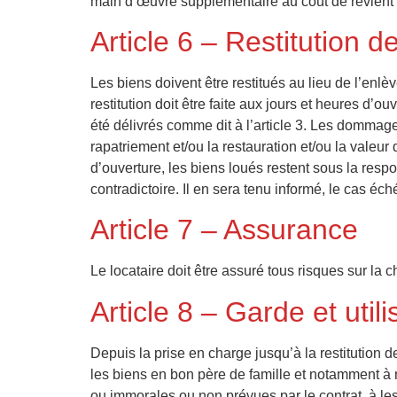
main d’œuvre supplémentaire au coût de revient 
Article 6 – Restitution d
Les biens doivent être restitués au lieu de l’enlè
restitution doit être faite aux jours et heures d’ou
été délivrés comme dit à l’article 3. Les dommage
rapatriement et/ou la restauration et/ou la valeur
d’ouverture, les biens loués restent sous la respo
contradictoire. Il en sera tenu informé, le cas éc
Article 7 – Assurance
Le locataire doit être assuré tous risques sur la 
Article 8 – Garde et utili
Depuis la prise en charge jusqu’à la restitution de
les biens en bon père de famille et notamment à ne
ou immorales ou non prévues par le contrat, à les