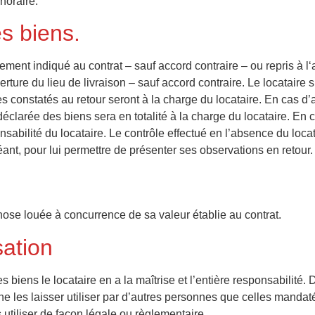
horaire.
es biens.
vement indiqué au contrat – sauf accord contraire – ou repris à l
verture du lieu de livraison – sauf accord contraire. Le locataire s
s constatés au retour seront à la charge du locataire. En cas d’a
 déclarée des biens sera en totalité à la charge du locataire. En
nsabilité du locataire. Le contrôle effectué en l’absence du loca
héant, pour lui permettre de présenter ses observations en retour.
chose louée à concurrence de sa valeur établie au contrat.
sation
s biens le locataire en a la maîtrise et l’entière responsabilité. 
 les laisser utiliser par d’autres personnes que celles mandatées p
 utiliser de façon légale ou règlementaire.