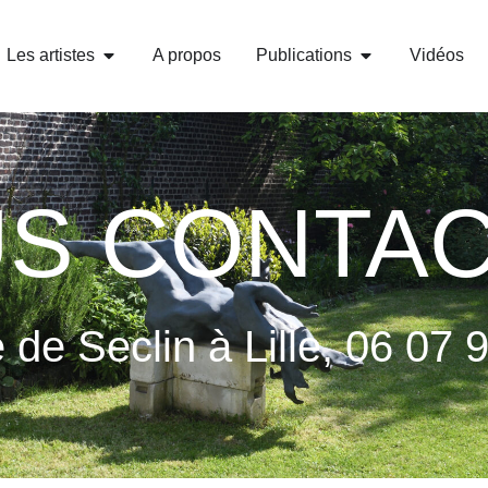
Les artistes
A propos
Publications
Vidéos
S CONTA
de Seclin à Lille, 06 07 