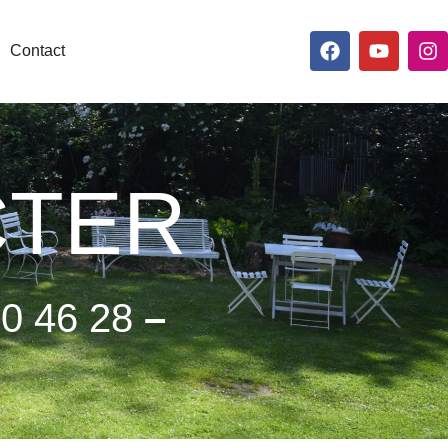
Contact
CTER
90 46 28
–