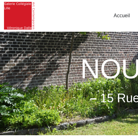
Accueil
NOU
–
15 Rue 