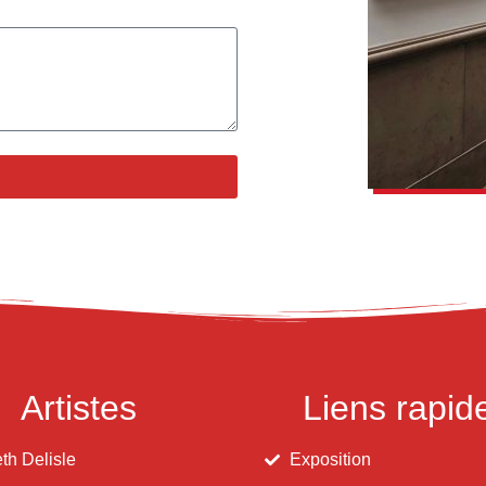
Artistes
Liens rapid
th Delisle
Exposition