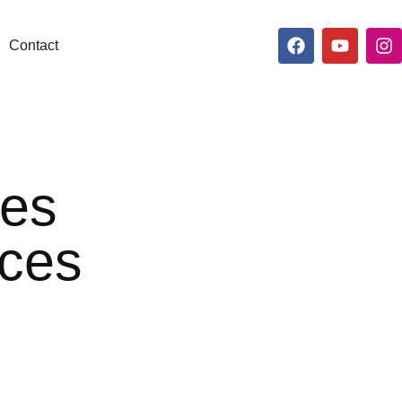
Contact
les
ices