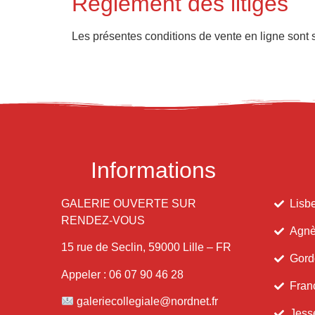
Règlement des litiges
Les présentes conditions de vente en ligne sont s
Informations
GALERIE OUVERTE SUR
Lisbe
RENDEZ-VOUS
Agnè
15 rue de Seclin, 59000 Lille – FR
Gord
Appeler : 06 07 90 46 28
Fran
galeriecollegiale@nordnet.fr
Jess