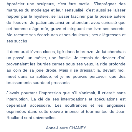
Apprécier une sculpture, c’est être tactile. S’imprégner des
marques du modelage et leur sensualité. c’est aussi se laisser
happer par le mystère, se laisser fasciner par la poésie autère
de l’oeuvre. Je patientais ainsi en attendant avec curiosité que
cet homme d’âge mûr, grave et intriguant me livre ses secrets.
Me raconte ses écorchures et ses douleurs ; ses allégresses et
ses succès
Il demeurait lèvres closes, figé dans le bronze. Je lui cherchais
un passé, un métier, une famille. Je tentais de deviner d’où
provenaient les lourdes cernes sous ses yeux, la ride profonde
au coin de sa joue droite. Mais il se dressait là, devant moi,
muet dans sa solitude, et je ne pouvais percevoir que des
bruissements sourds et pressants.
J’avais pourtant l’impression que s’il s’animait, il crierait sans
interruption. La clé de ses interrogations et spéculations est
cependant accessoire. Les souffrances et les angoisses
exprimées dans cette oeuvre intense et tourmentée de
Jean
Roulland
sont universelles.
Anne-Laure CHANEY