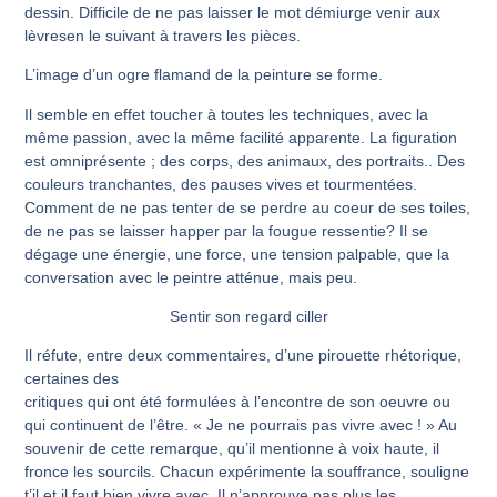
dessin. Difficile de ne pas laisser le mot démiurge venir aux
lèvresen le suivant à travers les pièces.
L’image d’un ogre flamand de la peinture se forme.
Il semble en effet toucher à toutes les techniques, avec la
même passion, avec la même facilité apparente. La figuration
est omniprésente ; des corps, des animaux, des portraits.. Des
couleurs tranchantes, des pauses vives et tourmentées.
Comment de ne pas tenter de se perdre au coeur de ses toiles,
de ne pas se laisser happer par la fougue ressentie? Il se
dégage une énergie, une force, une tension palpable, que la
conversation avec le peintre atténue, mais peu.
Sentir son regard ciller
Il réfute, entre deux commentaires, d’une pirouette rhétorique,
certaines des
critiques qui ont été formulées à l’encontre de son oeuvre ou
qui continuent de l’être. « Je ne pourrais pas vivre avec ! » Au
souvenir de cette remarque, qu’il mentionne à voix haute, il
fronce les sourcils. Chacun expérimente la souffrance, souligne
t’il et il faut bien vivre avec. Il n’approuve pas plus les