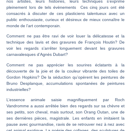
nos artistes, leurs histoires, leurs techniques s’exprime
pleinement lors de tels évènements Ces cinq jours ont été
consacrés à discuter de ces plasticiens talentueux avec un
public enthousiaste, curieux et désireux de mieux connaître le
monde de l’art contemporain.
Comment ne pas être ravi de voir louer la délicatesse et la
technique des lavis et des gravures de François Houtin? De
voir les regards s’arrêter longuement devant les gravures
carnavalesques d’Agnès Dubart?
Comment ne pas apprécier les sourires éclatants à la
découverte de la joie et de la couleur vibrante des toiles de
Gordon Hopkins? De la séduction qu’opèrent les peintures de
Bruno Desplanque, accumulations spontanées de peintures
industrielles?
L’essence animale saisie magnifiquement par Roch
Vandromme a aussi arrêtée bien des regards sur sa chèvre et
ses petits, son cheval, mais surtout, son Orang Outan, une de
ses dernières pièces, magistrale. Les enfants en imitaient la
pause avec gourmandise, ravis de se retrouver nez à nez avec
cet animal exotique. La poésie des collages, des sculptures de