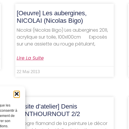
[Oeuvre] Les aubergines,
NICOLAI (Nicolas Bigo)
Nicolai (Nicolas Bigo) Les aubergines 2011,
acrylique sur toile, 100x100cm Exposés
sur une assiette au rouge pétulant,
Lire La Suite
22 Mai 2013
[Visite d’atelier] Denis
que les
 consentir à
VANTHOURNOUT 2/2
rtement de
rer son
Un ogre flamand de la peinture Le décor
tions.