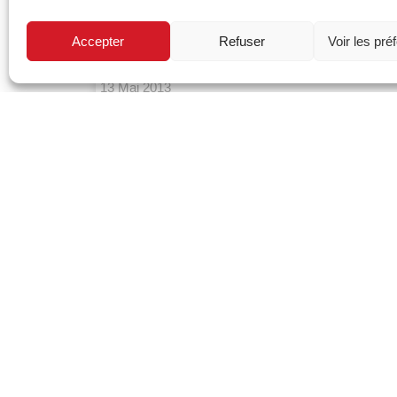
rapporte à une seule chose
Accepter
Refuser
Voir les pré
Lire La Suite
13 Mai 2013
[Visite d’atelier] Denis
VANTHOURNOUT (1/2)
Un ogre flamand de la peinture Un café,
des gaufres et une Goudale Griffonné sur
un morceau de papier,
Lire La Suite