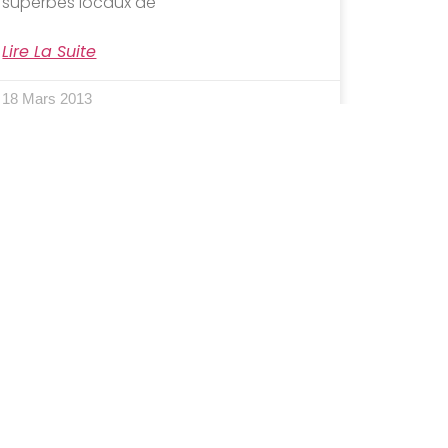
superbes locaux de
Lire La Suite
18 Mars 2013
[Salon] Lille Art Fair 2013
Lisbeth DELISLE, sculpteur Détail : Rire sous
cape Carton peint 2010 h. 172 x 54 cm x 172
photo : Laure
Lire La Suite
11 Mars 2013