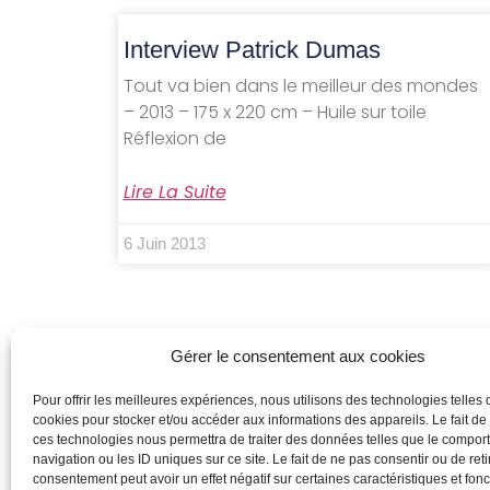
Interview Patrick Dumas
Tout va bien dans le meilleur des mondes
– 2013 – 175 x 220 cm – Huile sur toile
Réflexion de
Lire La Suite
6 Juin 2013
Gérer le consentement aux cookies
[Expo] « Arts singuliers »
Pour offrir les meilleures expériences, nous utilisons des technologies telles 
cookies pour stocker et/ou accéder aux informations des appareils. Le fait de
sculpture de Véronique Choppinet * * *
ces technologies nous permettra de traiter des données telles que le compo
navigation ou les ID uniques sur ce site. Le fait de ne pas consentir ou de reti
Singulier: 1. Qui est individuel 2. Qui se
consentement peut avoir un effet négatif sur certaines caractéristiques et fonc