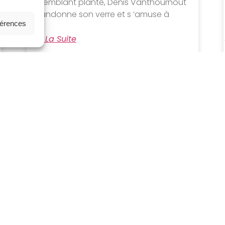
lui semblant planté, Denis Vanthournout
abandonne son verre et s ‘amuse à
férences
Lire La Suite
16 Avril 2013
[Plume d’artiste] Une gravure née
d’une phrase, Naoko
TSURUDOME
Une mémoire de coq estampe, gravure à
l’eau forte, 1/10 39,5 x 39,5 cm
Normalement, je fais une gravure
Lire La Suite