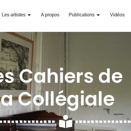
Les artistes
A propos
Publications
Vidéos
es Cahiers de
la Collégiale