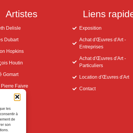
Artistes
Liens rapid
th Delisle
Exposition
s Dubart
Achat d'Œuvres d'Art -
Entreprises
on Hopkins
Achat d'Œuvres d'Art -
çois Houtin
Particuliers
é Gomart
Location d'Œuvres d'Art
 Pierre Faivre
Contact
que les
 consentir à
rtement de
rer son
tions.