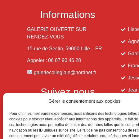
Informations
GALERIE OUVERTE SUR
Lisbe
RENDEZ-VOUS
Agnè
15 rue de Seclin, 59000 Lille – FR
Gord
Appeler : 06 07 90 46 28
Fran
galeriecollegiale@nordnet.fr
Jess
Suivez nous
Jean
Gérer le consentement aux cookies
Pour offrir les meilleures expériences, nous utilisons des technologies telles 
cookies pour stocker et/ou accéder aux informations des appareils. Le fait de
ces technologies nous permettra de traiter des données telles que le compo
navigation ou les ID uniques sur ce site. Le fait de ne pas consentir ou de reti
consentement peut avoir un effet négatif sur certaines caractéristiques et fonc