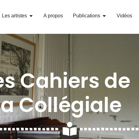
Les artistes
A propos
Publications
Vidéos
es Cahiers de
la Collégiale