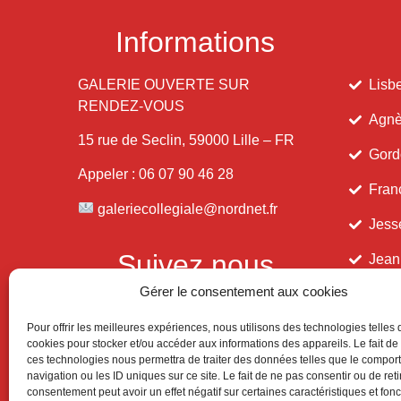
Informations
GALERIE OUVERTE SUR
Lisbe
RENDEZ-VOUS
Agnè
15 rue de Seclin, 59000 Lille – FR
Gord
Appeler : 06 07 90 46 28
Fran
galeriecollegiale@nordnet.fr
Jess
Suivez nous
Jean
Gérer le consentement aux cookies
Pour offrir les meilleures expériences, nous utilisons des technologies telles 
cookies pour stocker et/ou accéder aux informations des appareils. Le fait de
ces technologies nous permettra de traiter des données telles que le compo
navigation ou les ID uniques sur ce site. Le fait de ne pas consentir ou de reti
consentement peut avoir un effet négatif sur certaines caractéristiques et fonc