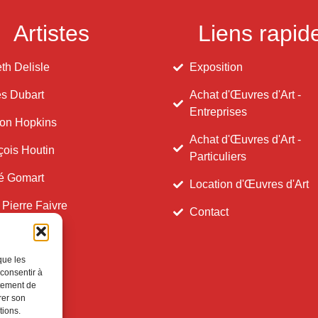
Artistes
Liens rapid
th Delisle
Exposition
s Dubart
Achat d'Œuvres d'Art -
Entreprises
on Hopkins
Achat d'Œuvres d'Art -
çois Houtin
Particuliers
é Gomart
Location d'Œuvres d'Art
 Pierre Faivre
Contact
que les
 consentir à
rtement de
rer son
tions.