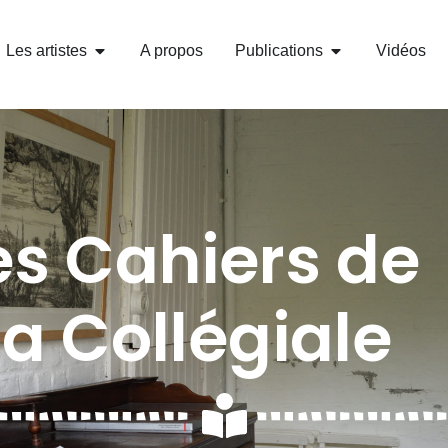
Les artistes
A propos
Publications
Vidéos
es Cahiers de
la Collégiale